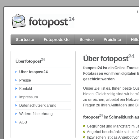
Ü
24
Über fotopost
24
Über fotopost
fotopost24 ist ein Online Fotos
Über fotopost24
Fototassen von Ihren digitalen 
geschickt werden.
Presse
Unser Ziel ist es, Ihnen beste Qu
Kontakt
bieten. Gleichzeitig sind wir be
Impressum
zu erreichen, arbeitet ein Netzwe
Fragen zu Ihren Aufträgen und B
Datenschutzerklärung
Widerrufsbelehrung
24
fotopost
im Schnelldurchlau
AGB
Gegründet und Marktstart im J
Angebot beschränkte sich zunä
Inzwischen ist das Angebot v