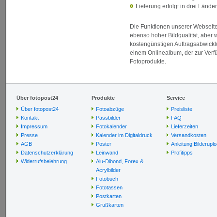
Lieferung erfolgt in drei Lände
Die Funktionen unserer Webseiten
ebenso hoher Bildqualität, aber 
kostengünstigen Auftragsabwicklu
einem Onlinealbum, der zur Verfüg
Fotoprodukte.
Über fotopost24
Produkte
Service
Über fotopost24
Fotoabzüge
Preisliste
Kontakt
Passbilder
FAQ
Impressum
Fotokalender
Lieferzeiten
Presse
Kalender im Digitaldruck
Versandkosten
AGB
Poster
Anleitung Bilderupl
Datenschutzerklärung
Leinwand
Profitipps
Widerrufsbelehrung
Alu-Dibond, Forex &
Acrylbilder
Fotobuch
Fototassen
Postkarten
Grußkarten