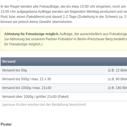
In der Regel werden alle Fotoaufträge, die bis etwa 15:00 Uhr eingehen, noch am
15:00 Uhr aufgegebene Aufträge werden am folgenden Werktag produziert und vers
Post, bzw. einen Paketdienst und dauert 1-2 Tage (Zustellung in die Schweiz ca. 2-
können wir jedoch keine Gewähr übernehmen.
Abholung für Fotoabzüge möglich.
Aufträge, die ausschließlich aus Fotoabzü
zur Abholung bei unserem Partner-Fotolabor in Berlin-Prenzlauer Berg bestellt
für Fotoabzüge möglich.)
Versand
Versand bis 50g
(z.B. 12 Bil
Versand bis 500g / max. 21 x 30
(z.B. 90 Bil
Versand bis 1000g / max. 21x30
(z.B. 180 Bi
Versand über 1000g / größer 21x30 (Paket)
(genaue Kosten werden bei der Bestellung berechnet)
Poster