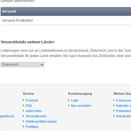
Gewähr übernehmen.
Versand
Versand Postkarten
Versanddetails weiterer Länder:
Lieferungen sind nur an Lieferadressen in Deutschland, Österreich und in der Sc
Versanddetails für jedes Land erhalten Sie nach Auswahl des Ziellandes über un
Service
Kundenzugang
Weitere An
Preisliste
Login
Fototasse
FAQ
Neu anmelden
Kalender 
Lieferzeiten
Fotokalen
igitaldruck
Versandkosten
Wandkalen
Anleitung Bilderupload
Profitipps