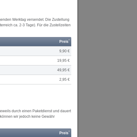
lgenden Werktag versendet. Die Zustellung
rreich ca. 2-3 Tage). Für die Zustellzeiten
*
Preis
9,90 €
19,95 €
49,95 €
2,95 €
 jeweils durch einen Paketdienst und dauert
en können wir jedoch keine Gewähr
*
Preis