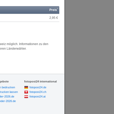
*
Preis
2,95 €
hweiz möglich. Informationen zu den
seren Länderwähler.
gebote
fotopost24 international
n bedrucken
fotopost24.de
drucken lassen
fotopost24.ch
der-2026.de
fotopost24.at
der-2026.de