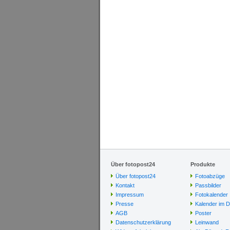
Über fotopost24
Produkte
Über fotopost24
Fotoabzüge
Kontakt
Passbilder
Impressum
Fotokalender
Presse
Kalender im D
AGB
Poster
Datenschutzerklärung
Leinwand