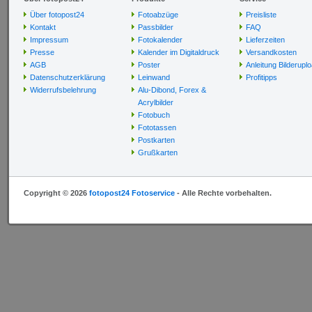
Über fotopost24
Fotoabzüge
Preisliste
Kontakt
Passbilder
FAQ
Impressum
Fotokalender
Lieferzeiten
Presse
Kalender im Digitaldruck
Versandkosten
AGB
Poster
Anleitung Bilderupl
Datenschutzerklärung
Leinwand
Profitipps
Widerrufsbelehrung
Alu-Dibond, Forex &
Acrylbilder
Fotobuch
Fototassen
Postkarten
Grußkarten
Copyright © 2026
fotopost24 Fotoservice
- Alle Rechte vorbehalten.