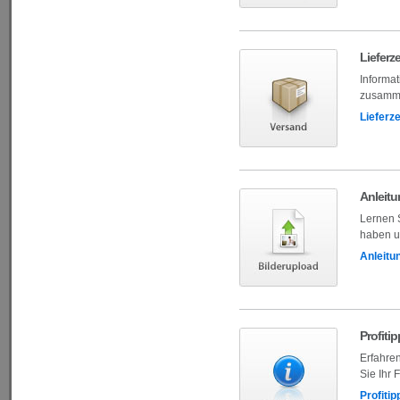
Lieferz
Informat
zusamme
Lieferz
Anleitu
Lernen S
haben u
Anleitu
Profiti
Erfahren
Sie Ihr 
Profitip