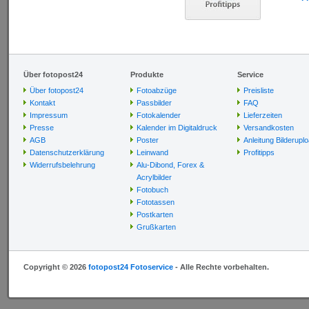
Über fotopost24
Produkte
Service
Über fotopost24
Fotoabzüge
Preisliste
Kontakt
Passbilder
FAQ
Impressum
Fotokalender
Lieferzeiten
Presse
Kalender im Digitaldruck
Versandkosten
AGB
Poster
Anleitung Bilderupl
Datenschutzerklärung
Leinwand
Profitipps
Widerrufsbelehrung
Alu-Dibond, Forex &
Acrylbilder
Fotobuch
Fototassen
Postkarten
Grußkarten
Copyright © 2026
fotopost24 Fotoservice
- Alle Rechte vorbehalten.