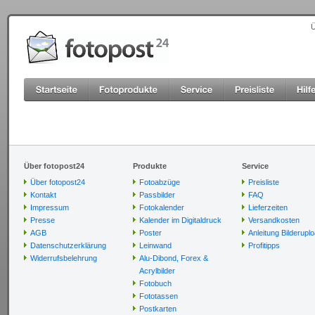
Ü
Über fotopost24
Produkte
Service
Über fotopost24
Fotoabzüge
Preisliste
Kontakt
Passbilder
FAQ
Impressum
Fotokalender
Lieferzeiten
Presse
Kalender im Digitaldruck
Versandkosten
AGB
Poster
Anleitung Bilderupl
Datenschutzerklärung
Leinwand
Profitipps
Widerrufsbelehrung
Alu-Dibond, Forex &
Acrylbilder
Fotobuch
Fototassen
Postkarten