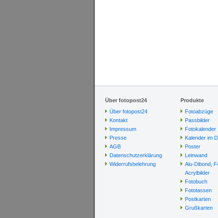
Über fotopost24
Produkte
Über fotopost24
Fotoabzüge
Kontakt
Passbilder
Impressum
Fotokalender
Presse
Kalender im D
AGB
Poster
Datenschutzerklärung
Leinwand
Widerrufsbelehrung
Alu-Dibond, F
Acrylbilder
Fotobuch
Fototassen
Postkarten
Grußkarten