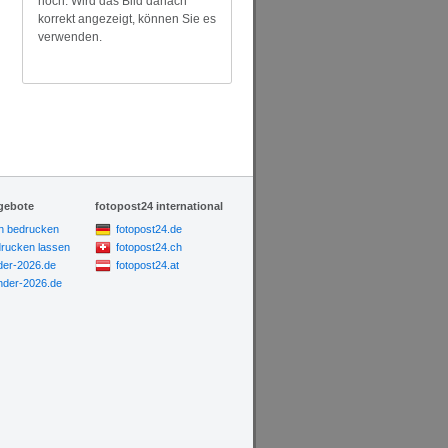
hoch. Wird das Bild danach
korrekt angezeigt, können Sie es
verwenden.
gebote
fotopost24 international
n bedrucken
fotopost24.de
drucken lassen
fotopost24.ch
der-2026.de
fotopost24.at
der-2026.de