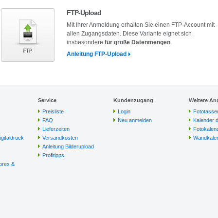
FTP-Upload
Mit Ihrer Anmeldung erhalten Sie einen FTP-Account mit
allen Zugangsdaten. Diese Variante eignet sich
insbesondere
für große Datenmengen
.
Anleitung FTP-Upload
Service
Kundenzugang
Weitere An
Preisliste
Login
Fototasse
FAQ
Neu anmelden
Kalender 
Lieferzeiten
Fotokalen
igitaldruck
Versandkosten
Wandkalen
Anleitung Bilderupload
Profitipps
orex &