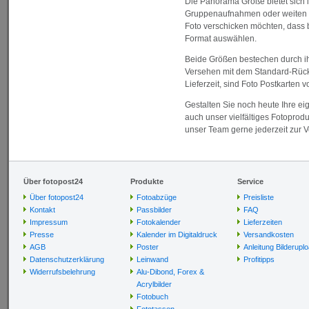
Die Panorama Größe bietet sich im
Gruppenaufnahmen oder weiten L
Foto verschicken möchten, dass 
Format auswählen.
Beide Größen bestechen durch ihre
Versehen mit dem Standard-Rückse
Lieferzeit, sind Foto Postkarten 
Gestalten Sie noch heute Ihre e
auch unser vielfältiges Fotoprod
unser Team gerne jederzeit zur 
Über fotopost24
Produkte
Service
Über fotopost24
Fotoabzüge
Preisliste
Kontakt
Passbilder
FAQ
Impressum
Fotokalender
Lieferzeiten
Presse
Kalender im Digitaldruck
Versandkosten
AGB
Poster
Anleitung Bilderupl
Datenschutzerklärung
Leinwand
Profitipps
Widerrufsbelehrung
Alu-Dibond, Forex &
Acrylbilder
Fotobuch