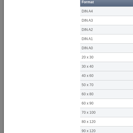
Format
DIN A4
DIN A3
DIN A2
DIN A1
DIN A0
20 x 30
30 x 40
40 x 60
50 x 70
60 x 80
60 x 90
70 x 100
80 x 120
90 x 120