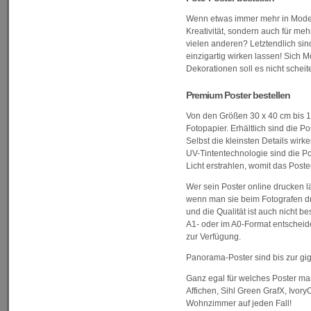
Wenn etwas immer mehr in Mode ko
Kreativität, sondern auch für me
vielen anderen? Letztendlich si
einzigartig wirken lassen! Sich 
Dekorationen soll es nicht scheit
Premium Poster bestellen
Von den Größen 30 x 40 cm bis 1
Fotopapier. Erhältlich sind die
Selbst die kleinsten Details wir
UV-Tintentechnologie sind die Po
Licht erstrahlen, womit das Post
Wer sein Poster online drucken 
wenn man sie beim Fotografen dr
und die Qualität ist auch nicht b
A1- oder im A0-Format entscheide
zur Verfügung.
Panorama-Poster sind bis zur gig
Ganz egal für welches Poster man
Affichen, Sihl Green GrafX, Ivo
Wohnzimmer auf jeden Fall!