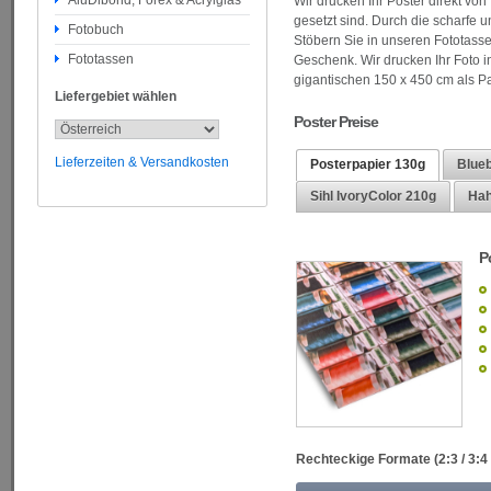
AluDibond, Forex & Acrylglas
Wir drucken Ihr Poster direkt von
gesetzt sind. Durch die scharfe u
Fotobuch
Stöbern Sie in unseren Fototasse
Fototassen
Geschenk.
Wir drucken Ihr Foto 
gigantischen 150 x 450 cm als P
Liefergebiet wählen
Poster Preise
Lieferzeiten & Versandkosten
Posterpapier 130g
Blueb
Sihl IvoryColor 210g
Hah
P
Rechteckige Formate (2:3 / 3:4 