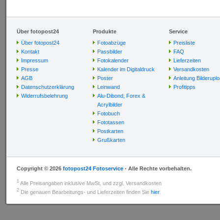
Über fotopost24
Produkte
Service
Über fotopost24
Fotoabzüge
Preisliste
Kontakt
Passbilder
FAQ
Impressum
Fotokalender
Lieferzeiten
Presse
Kalender im Digitaldruck
Versandkosten
AGB
Poster
Anleitung Bilderupl
Datenschutzerklärung
Leinwand
Profitipps
Widerrufsbelehrung
Alu-Dibond, Forex &
Acrylbilder
Fotobuch
Fototassen
Postkarten
Grußkarten
Copyright © 2026
fotopost24 Fotoservice
- Alle Rechte vorbehalten.
1
Alle Preisangaben inklusive MwSt. und zzgl. Versandkosten
2
Die genauen Bearbeitungs- und Lieferzeiten finden Sie
hier
.