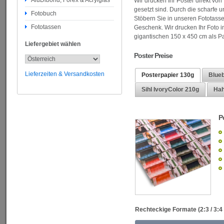
AluDibond, Forex & Acrylglas
Wir drucken Ihr Poster direkt von
gesetzt sind. Durch die scharfe u
Fotobuch
Stöbern Sie in unseren Fototasse
Fototassen
Geschenk.
Wir drucken Ihr Foto 
gigantischen 150 x 450 cm als P
Liefergebiet wählen
Poster Preise
Lieferzeiten & Versandkosten
Posterpapier 130g
Blueb
Sihl IvoryColor 210g
Hah
P
Rechteckige Formate (2:3 / 3:4 