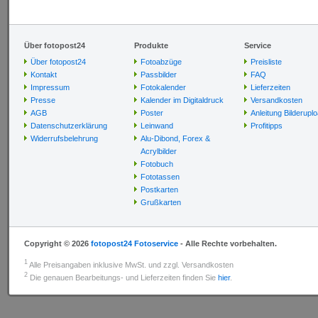
Über fotopost24
Produkte
Service
Über fotopost24
Fotoabzüge
Preisliste
Kontakt
Passbilder
FAQ
Impressum
Fotokalender
Lieferzeiten
Presse
Kalender im Digitaldruck
Versandkosten
AGB
Poster
Anleitung Bilderupl
Datenschutzerklärung
Leinwand
Profitipps
Widerrufsbelehrung
Alu-Dibond, Forex &
Acrylbilder
Fotobuch
Fototassen
Postkarten
Grußkarten
Copyright © 2026
fotopost24 Fotoservice
- Alle Rechte vorbehalten.
1
Alle Preisangaben inklusive MwSt. und zzgl. Versandkosten
2
Die genauen Bearbeitungs- und Lieferzeiten finden Sie
hier
.