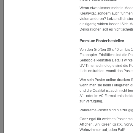
Wenn etwas immer mehr in Mode ko
Kreativität, sondern auch für me
vielen anderen? Letztendlich si
einzigartig wirken lassen! Sich 
Dekorationen soll es nicht scheit
Premium Poster bestellen
Von den Größen 30 x 40 cm bis 1
Fotopapier. Erhältlich sind die
Selbst die kleinsten Details wir
UV-Tintentechnologie sind die Po
Licht erstrahlen, womit das Post
Wer sein Poster online drucken 
wenn man sie beim Fotografen dr
und die Qualität ist auch nicht b
A1- oder im A0-Format entscheide
zur Verfügung.
Panorama-Poster sind bis zur gig
Ganz egal für welches Poster man
Affichen, Sihl Green GrafX, Ivo
Wohnzimmer auf jeden Fall!