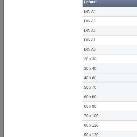
Format
DIN A4
DIN A3
DIN A2
DIN A1
DIN A0
20 x 30
30 x 40
40 x 60
50 x 70
60 x 80
60 x 90
70 x 100
80 x 120
90 x 120