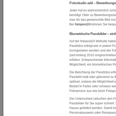
Fotostudio adé – Bewerbungs- 
Jeder hat es wahrscheinlich scho
benötigt. Oder zu Bewerbungszwe
man für das gewünschte Bild noc
Bei
fotopost24
können Sie bequ
Biometrische Passbilder – einf
Auf der fotopost24 Website haben
Passfotos erfolgt wie in jedem F
hochgeladen werden und der Foto
(seit Anfang 2010 vorgeschrieben
erfüllen. Entsprechende Informa
Möglichkeit, ein biometrisches P
Die Belichtung der Passfotos erfo
Passbild matt oder glänzend zu I
optimal, sodass die Möglichkeit
Bedarf in Farbe oder schwarz-wei
Fotoservice aus wie beim Fotogr
Der Unterschied zwischen den Foto
Passbilder für Sie super schnell
Hause geliefert werden. Damit h
Personalausweis oder Reisepass