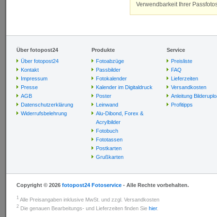
Verwendbarkeit Ihrer Passfotos
Über fotopost24
Produkte
Service
Über fotopost24
Fotoabzüge
Preisliste
Kontakt
Passbilder
FAQ
Impressum
Fotokalender
Lieferzeiten
Presse
Kalender im Digitaldruck
Versandkosten
AGB
Poster
Anleitung Bilderupl
Datenschutzerklärung
Leinwand
Profitipps
Widerrufsbelehrung
Alu-Dibond, Forex &
Acrylbilder
Fotobuch
Fototassen
Postkarten
Grußkarten
Copyright © 2026
fotopost24 Fotoservice
- Alle Rechte vorbehalten.
1
Alle Preisangaben inklusive MwSt. und zzgl. Versandkosten
2
Die genauen Bearbeitungs- und Lieferzeiten finden Sie
hier
.