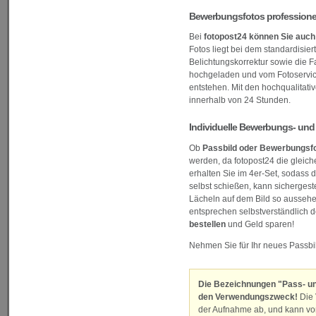
Bewerbungsfotos professionell
Bei
fotopost24 können Sie auch
Fotos liegt bei dem standardisie
Belichtungskorrektur sowie die F
hochgeladen und vom Fotoservic
entstehen. Mit den hochqualitativ
innerhalb von 24 Stunden.
Individuelle Bewerbungs- und P
Ob
Passbild oder Bewerbungsfot
werden, da fotopost24 die gleich
erhalten Sie im 4er-Set, sodass 
selbst schießen, kann sichergest
Lächeln auf dem Bild so aussehen
entsprechen selbstverständlich d
bestellen
und Geld sparen!
Nehmen Sie für Ihr neues Passbil
Die Bezeichnungen "Pass- und
den Verwendungszweck!
Die 
der Aufnahme ab, und kann von