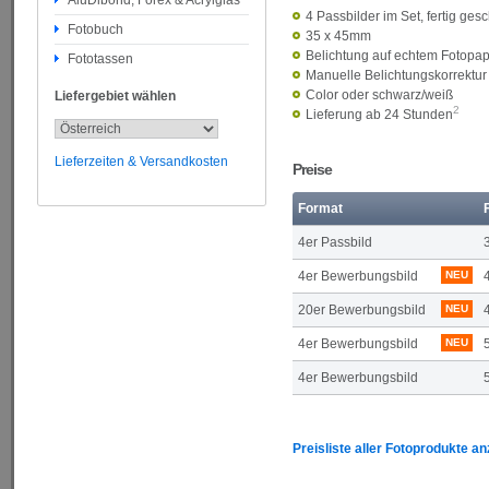
AluDibond, Forex & Acrylglas
4 Passbilder im Set, fertig gesc
Fotobuch
35 x 45mm
Belichtung auf echtem Fotopapi
Fototassen
Manuelle Belichtungskorrektur 
Color oder schwarz/weiß
Liefergebiet wählen
2
Lieferung ab 24 Stunden
Lieferzeiten & Versandkosten
Preise
Format
4er Passbild
4er Bewerbungsbild
NEU
20er Bewerbungsbild
NEU
4er Bewerbungsbild
NEU
4er Bewerbungsbild
Preisliste aller Fotoprodukte a