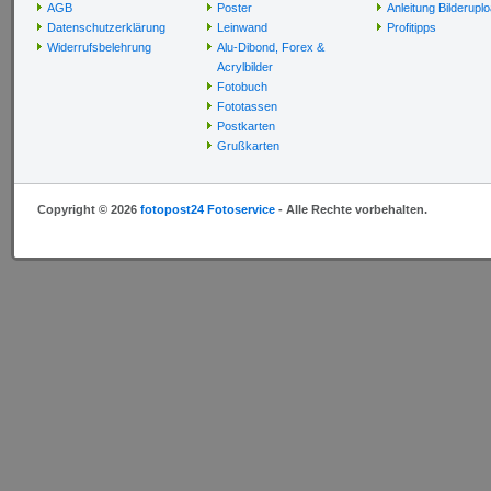
AGB
Poster
Anleitung Bilderupl
Datenschutzerklärung
Leinwand
Profitipps
Widerrufsbelehrung
Alu-Dibond, Forex &
Acrylbilder
Fotobuch
Fototassen
Postkarten
Grußkarten
Copyright © 2026
fotopost24 Fotoservice
- Alle Rechte vorbehalten.