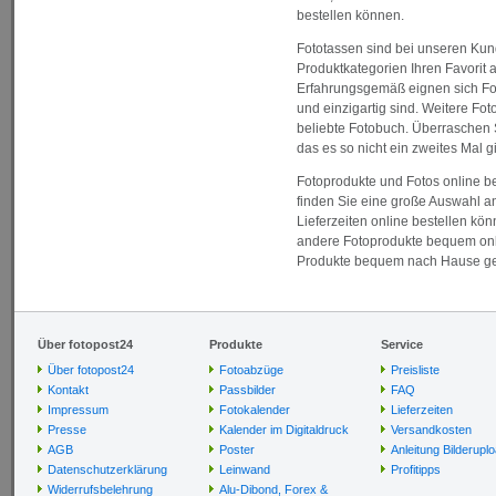
bestellen können.
Fototassen sind bei unseren Kund
Produktkategorien Ihren Favorit 
Erfahrungsgemäß eignen sich Fo
und einzigartig sind. Weitere Fo
beliebte Fotobuch. Überraschen S
das es so nicht ein zweites Mal gi
Fotoprodukte und Fotos online be
finden Sie eine große Auswahl an
Lieferzeiten online bestellen kön
andere Fotoprodukte bequem onlin
Produkte bequem nach Hause gelie
Über fotopost24
Produkte
Service
Über fotopost24
Fotoabzüge
Preisliste
Kontakt
Passbilder
FAQ
Impressum
Fotokalender
Lieferzeiten
Presse
Kalender im Digitaldruck
Versandkosten
AGB
Poster
Anleitung Bilderupl
Datenschutzerklärung
Leinwand
Profitipps
Widerrufsbelehrung
Alu-Dibond, Forex &