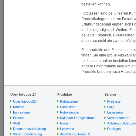
bestellen können.
Fototassen sind bei unseren Kund
Produktkategorien Ihren Favorit 
Erfahrungsgemäß eignen sich Fo
und einzigartig sind. Weitere Fo
beliebte Fotobuch. Überraschen S
das es so nicht ein zweites Mal gi
Fotoprodukte und Fotos online be
finden Sie eine große Auswahl an
Lieferzeiten online bestellen kön
andere Fotoprodukte bequem onlin
Produkte bequem nach Hause gelie
Über fotopost24
Produkte
Service
Über fotopost24
Fotoabzüge
Preisliste
Kontakt
Passbilder
FAQ
Impressum
Fotokalender
Lieferzeiten
Presse
Kalender im Digitaldruck
Versandkosten
AGB
Poster
Anleitung Bilderupl
Datenschutzerklärung
Leinwand
Profitipps
Widerrufsbelehrung
Alu-Dibond, Forex &