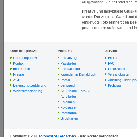
ausgewählte Bild befindet sich i
Kreative und individuelle Grußka
wurde. Der Arbeitsaufwand und di
eingefügte Foto erinnert den Be
gerät, sondern aufbewahrt und i
Über fotopost24
Produkte
Service
Über fotopost24
Fotoabzüge
Preisliste
Kontakt
Passbilder
FAQ
Impressum
Fotokalender
Lieferzeiten
Presse
Kalender im Digitaldruck
Versandkosten
AGB
Poster
Anleitung Bilderupl
Datenschutzerklärung
Leinwand
Profitipps
Widerrufsbelehrung
Alu-Dibond, Forex &
Acrylbilder
Fotobuch
Fototassen
Postkarten
Grußkarten
Copyright © 2026
fotopost24 Fotoservice
- Alle Rechte vorbehalten.