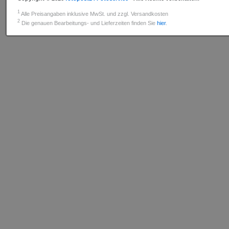
1
Alle Preisangaben inklusive MwSt. und zzgl. Versandkosten
2
Die genauen Bearbeitungs- und Lieferzeiten finden Sie
hier
.