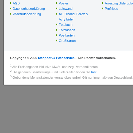
AGB
Poster
Anleitung Bilderupl
Datenschutzerklärung
Leinwand
Profitipps
Widerrufsbelehrung
Alu-Dibond, Forex &
Acrylbilder
Fotobuch
Fototassen
Postkarten
Grußkarten
Copyright © 2026
fotopost24 Fotoservice
- Alle Rechte vorbehalten.
1
Alle Preisangaben inklusive MwSt. und zzgl. Versandkosten
2
Die genauen Bearbeitungs- und Lieferzeiten finden Sie
hier
.
5
Gebundene Monatskalender versandkostenfrei. Gilt nur innerhalb von Deutschland.