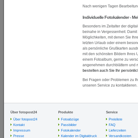
Nach wenigen Tagen Bearbeitungs
Individuelle Fotokalender - M
Besonders im Zeitalter der digit
beinahe in Vergessenheit. Damit d
Möglichkeiten, mit denen Sie Ih
letzten Urlaub oder einem besond
als persönliche Grußkarten ausd
mit den schönsten Bildern Ihres U
einem Fotoalbum, gerne zu versc
angenehmen durchblättern und m
bestellen auch Sie Ihr persönli
Bei Fragen oder Problemen zu Ih
unseren Service zu kontaktieren. 
Über fotopost24
Produkte
Service
Über fotopost24
Fotoabzüge
Preisliste
Kontakt
Passbilder
FAQ
Impressum
Fotokalender
Lieferzeiten
Presse
Kalender im Digitaldruck
Versandkosten