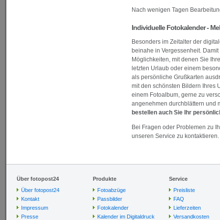
Nach wenigen Tagen Bearbeitungs
Individuelle Fotokalender - M
Besonders im Zeitalter der digit
beinahe in Vergessenheit. Damit d
Möglichkeiten, mit denen Sie Ih
letzten Urlaub oder einem besond
als persönliche Grußkarten ausd
mit den schönsten Bildern Ihres U
einem Fotoalbum, gerne zu versc
angenehmen durchblättern und m
bestellen auch Sie Ihr persönli
Bei Fragen oder Problemen zu Ih
unseren Service zu kontaktieren. 
Über fotopost24
Produkte
Service
Über fotopost24
Fotoabzüge
Preisliste
Kontakt
Passbilder
FAQ
Impressum
Fotokalender
Lieferzeiten
Presse
Kalender im Digitaldruck
Versandkosten