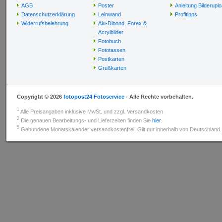
AGB
Poster
Anleitung Bilderupl
Datenschutzerklärung
Leinwand
Profitipps
Widerrufsbelehrung
Alu-Dibond, Forex &
Acrylbilder
Fotobuch
Fototassen
Postkarten
Grußkarten
Copyright © 2026
fotopost24 Fotoservice
- Alle Rechte vorbehalten.
1
Alle Preisangaben inklusive MwSt. und zzgl. Versandkosten
2
Die genauen Bearbeitungs- und Lieferzeiten finden Sie
hier
.
5
Gebundene Monatskalender versandkostenfrei. Gilt nur innerhalb von Deutschland.