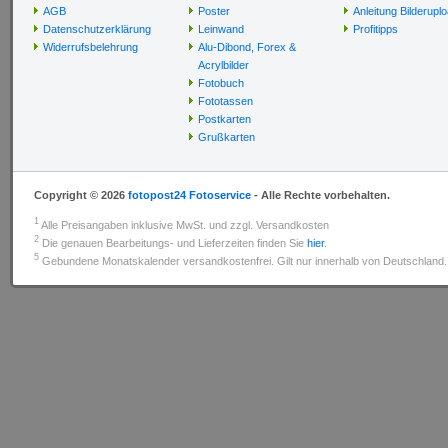
AGB
Poster
Anleitung Bilderupl
Datenschutzerklärung
Leinwand
Profitipps
Widerrufsbelehrung
Alu-Dibond, Forex &
Acrylbilder
Fotobuch
Fototassen
Postkarten
Grußkarten
Copyright © 2026
fotopost24 Fotoservice
- Alle Rechte vorbehalten.
1
Alle Preisangaben inklusive MwSt. und zzgl. Versandkosten
2
Die genauen Bearbeitungs- und Lieferzeiten finden Sie
hier
.
5
Gebundene Monatskalender versandkostenfrei. Gilt nur innerhalb von Deutschland.