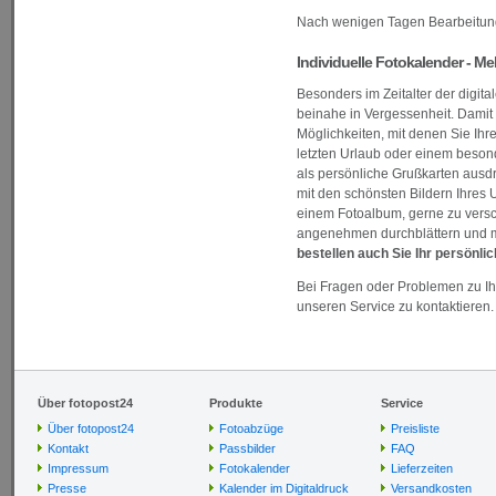
Nach wenigen Tagen Bearbeitungs
Individuelle Fotokalender - M
Besonders im Zeitalter der digit
beinahe in Vergessenheit. Damit d
Möglichkeiten, mit denen Sie Ih
letzten Urlaub oder einem besond
als persönliche Grußkarten ausd
mit den schönsten Bildern Ihres U
einem Fotoalbum, gerne zu versc
angenehmen durchblättern und m
bestellen auch Sie Ihr persönli
Bei Fragen oder Problemen zu Ih
unseren Service zu kontaktieren. 
Über fotopost24
Produkte
Service
Über fotopost24
Fotoabzüge
Preisliste
Kontakt
Passbilder
FAQ
Impressum
Fotokalender
Lieferzeiten
Presse
Kalender im Digitaldruck
Versandkosten