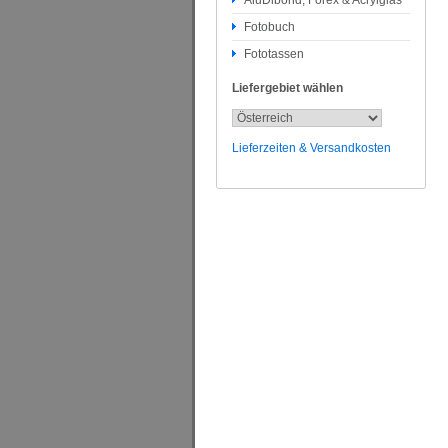
AluDibond, Forex & Acrylglas
Fotobuch
Fototassen
Liefergebiet wählen
Lieferzeiten & Versandkosten