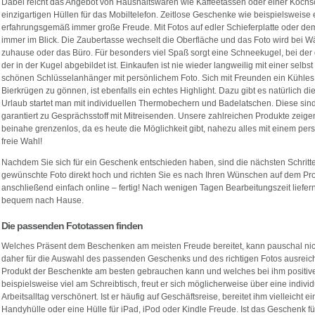
Dabei reicht das Angebot von Haushaltswaren wie Kaffeetassen oder einer Kochschü
einzigartigen Hüllen für das Mobiltelefon. Zeitlose Geschenke wie beispielsweise 
erfahrungsgemäß immer große Freude. Mit Fotos auf edler Schieferplatte oder dem
immer im Blick. Die Zaubertasse wechselt die Oberfläche und das Foto wird bei Wä
zuhause oder das Büro. Für besonders viel Spaß sorgt eine Schneekugel, bei der 
der in der Kugel abgebildet ist. Einkaufen ist nie wieder langweilig mit einer selbs
schönen Schlüsselanhänger mit persönlichem Foto. Sich mit Freunden ein Kühles 
Bierkrügen zu gönnen, ist ebenfalls ein echtes Highlight. Dazu gibt es natürlich d
Urlaub startet man mit individuellen Thermobechern und Badelatschen. Diese sind
garantiert zu Gesprächsstoff mit Mitreisenden. Unsere zahlreichen Produkte zeigen:
beinahe grenzenlos, da es heute die Möglichkeit gibt, nahezu alles mit einem per
freie Wahl!
Nachdem Sie sich für ein Geschenk entschieden haben, sind die nächsten Schritte
gewünschte Foto direkt hoch und richten Sie es nach Ihren Wünschen auf dem Prod
anschließend einfach online – fertig! Nach wenigen Tagen Bearbeitungszeit liefer
bequem nach Hause.
Die passenden Fototassen finden
Welches Präsent dem Beschenken am meisten Freude bereitet, kann pauschal nic
daher für die Auswahl des passenden Geschenks und des richtigen Fotos ausreich
Produkt der Beschenkte am besten gebrauchen kann und welches bei ihm positive E
beispielsweise viel am Schreibtisch, freut er sich möglicherweise über eine indivi
Arbeitsalltag verschönert. Ist er häufig auf Geschäftsreise, bereitet ihm vielleicht e
Handyhülle oder eine Hülle für iPad, iPod oder Kindle Freude. Ist das Geschenk für