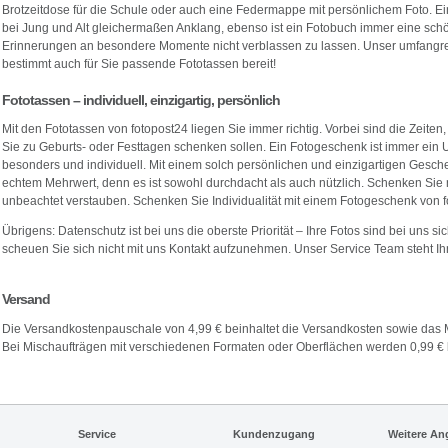
Brotzeitdose für die Schule oder auch eine Federmappe mit persönlichem Foto. Ei
bei Jung und Alt gleichermaßen Anklang, ebenso ist ein Fotobuch immer eine sc
Erinnerungen an besondere Momente nicht verblassen zu lassen. Unser umfangrei
bestimmt auch für Sie passende Fototassen bereit!
Fototassen – individuell, einzigartig, persönlich
Mit den Fototassen von fotopost24 liegen Sie immer richtig. Vorbei sind die Zeite
Sie zu Geburts- oder Festtagen schenken sollen. Ein Fotogeschenk ist immer ein U
besonders und individuell. Mit einem solch persönlichen und einzigartigen Gesche
echtem Mehrwert, denn es ist sowohl durchdacht als auch nützlich. Schenken Sie 
unbeachtet verstauben. Schenken Sie Individualität mit einem Fotogeschenk von f
Übrigens: Datenschutz ist bei uns die oberste Priorität – Ihre Fotos sind bei uns s
scheuen Sie sich nicht mit uns Kontakt aufzunehmen. Unser Service Team steht Ih
Versand
Die Versandkostenpauschale von 4,99 € beinhaltet die Versandkosten sowie das 
Bei Mischaufträgen mit verschiedenen Formaten oder Oberflächen werden 0,99 € 
Service
Kundenzugang
Weitere An