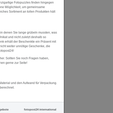
nzigartige Fotopuzzles finden hingegen
höne Möglichkeit, um gemeinsame
ches Sortiment an tollen Produkten hält
n, in denen Sie lange grübeln mussten, was
nikat und nicht zuletzt deshalb so
nk erhält der Beschenkte ein Präsent mit
nicht weiter unnötige Geschenke, die
otopost24!
icher. Sollten Sie noch Fragen haben,
nen gerne zur Seite!
Material und den Aufwand für Verpackung.
berechnet.
gebote
fotopost24 international