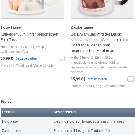
Foto-Tasse
Zaubertasse
Kaffeegenuß mit Ihrer persönlichen
Bei Erwärmung wird der Druck
Foto-Tasse
sichtbar, nach dem Abkühlen nimmt die
Oberfläche wieder ihren
Höhe 95 mm, ∅ 82mm, 360gr.,
ursprünglichen Farbton an
spülmaschinenfest
Höhe 95mm, ∅ 82mm, 360gr.,
10,99 €
|
Jetzt bestellen
Handspülung empfohlen, nicht für
Preis inkl. MwSt, zzgl.
Versandkosten
Spülmaschinen und Microwellengeräte
geeignet
15,99 €
|
Jetzt bestellen
Preis inkl. MwSt, zzgl.
Versandkosten
Preise
Produkt
Beschreibung
Fototasse
Lieblingsfoto auf Tasse, spülmaschinenfest
Zaubertasse
Fototasse mit lustigem Zaubereffekt