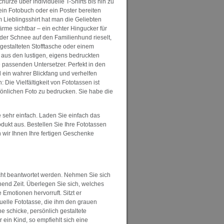
rze über individuelle T-Shirts bis hin zu
ein Fotobuch oder ein Poster bereiten
 Lieblingsshirt hat man die Geliebten
rme sichtbar – ein echter Hingucker für
der Schnee auf den Familienhund rieselt,
t gestalteten Stofftasche oder einem
aus den lustigen, eigens bedruckten
ie passenden Untersetzer. Perfekt in den
 ein wahrer Blickfang und verhelfen
 Die Vielfältigkeit von Fototassen ist
sönlichen Foto zu bedrucken. Sie habe die
 sehr einfach. Laden Sie einfach das
ukt aus. Bestellen Sie Ihre Fototassen
n wir Ihnen Ihre fertigen Geschenke
ht beantwortet werden. Nehmen Sie sich
end Zeit. Überlegen Sie sich, welches
motionen hervorruft. Sitzt er
duelle Fototasse, die ihm den grauen
ine schicke, persönlich gestaltete
 ein Kind, so empfiehlt sich eine