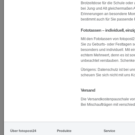
Brotzeitdose für die Schule ode
bei Jung und Alt gleichermaßen 
Erinnerungen an besondere Momen
bestimmt auch für Sie passende F
Fototassen – individuell, einzi
Mit den Fototassen von fotopost2
Sie zu Geburts- oder Festtagen s
besonders und individuell. Mit e
echtem Mehrwert, denn es ist sow
unbeachtet verstauben. Schenken
Übrigens: Datenschutz ist bei uns
scheuen Sie sich nicht mit uns K
Versand
Die Versandkostenpauschale von 
Bei Mischaufträgen mit verschie
Über fotopost24
Produkte
Service