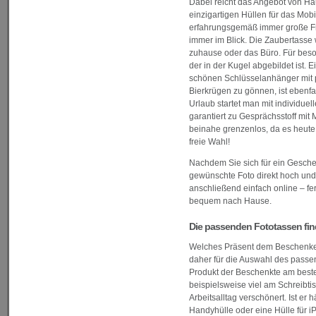
Dabei reicht das Angebot von Hau
einzigartigen Hüllen für das Mob
erfahrungsgemäß immer große Freu
immer im Blick. Die Zaubertasse 
zuhause oder das Büro. Für beson
der in der Kugel abgebildet ist. E
schönen Schlüsselanhänger mit p
Bierkrügen zu gönnen, ist ebenfal
Urlaub startet man mit individue
garantiert zu Gesprächsstoff mit 
beinahe grenzenlos, da es heute 
freie Wahl!
Nachdem Sie sich für ein Geschen
gewünschte Foto direkt hoch und
anschließend einfach online – fe
bequem nach Hause.
Die passenden Fototassen fi
Welches Präsent dem Beschenken
daher für die Auswahl des passe
Produkt der Beschenkte am beste
beispielsweise viel am Schreibtis
Arbeitsalltag verschönert. Ist er 
Handyhülle oder eine Hülle für iP