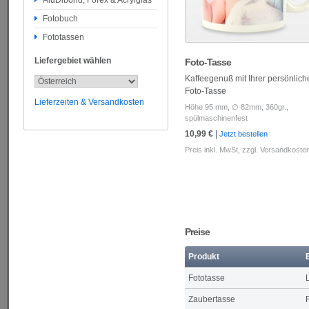
AluDibond, Forex & Acrylglas
Fotobuch
Fototassen
Liefergebiet wählen
Foto-Tasse
Kaffeegenuß mit Ihrer persönlich
Foto-Tasse
Lieferzeiten & Versandkosten
Höhe 95 mm, ∅ 82mm, 360gr.,
spülmaschinenfest
10,99 €
|
Jetzt bestellen
Preis inkl. MwSt, zzgl.
Versandkoste
Preise
Produkt
Fototasse
Zaubertasse