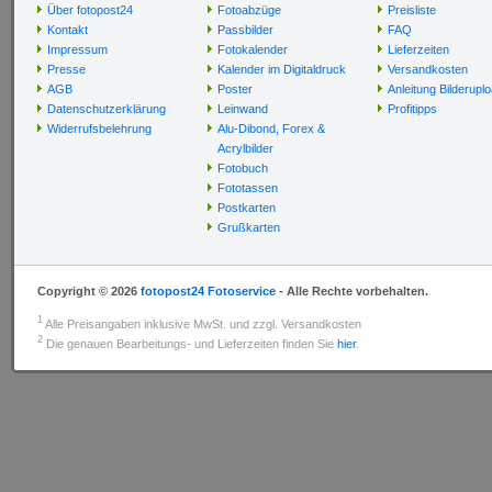
Über fotopost24
Fotoabzüge
Preisliste
Kontakt
Passbilder
FAQ
Impressum
Fotokalender
Lieferzeiten
Presse
Kalender im Digitaldruck
Versandkosten
AGB
Poster
Anleitung Bilderupl
Datenschutzerklärung
Leinwand
Profitipps
Widerrufsbelehrung
Alu-Dibond, Forex &
Acrylbilder
Fotobuch
Fototassen
Postkarten
Grußkarten
Copyright © 2026
fotopost24 Fotoservice
- Alle Rechte vorbehalten.
1
Alle Preisangaben inklusive MwSt. und zzgl. Versandkosten
2
Die genauen Bearbeitungs- und Lieferzeiten finden Sie
hier
.