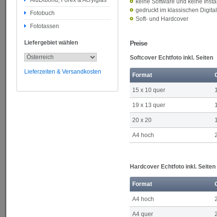
AluDibond, Forex & Acrylglas
keine Software und keine Instal
gedruckt im klassischen Digit
Fotobuch
Soft- und Hardcover
Fototassen
Liefergebiet wählen
Preise
Softcover Echtfoto inkl. Seiten
Lieferzeiten & Versandkosten
Format
15 x 10 quer
19 x 13 quer
20 x 20
A4 hoch
Hardcover Echtfoto inkl. Seiten
Format
A4 hoch
A4 quer