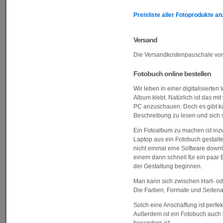
Preisliste aller Fotoprodukte a
Versand
Die Versandkostenpauschale von 
Fotobuch online bestellen
Wir leben in einer digitalisierte
Album klebt. Natürlich ist das mi
PC anzuschauen. Doch es gibt ka
Beschreibung zu lesen und sich s
Ein Fotoalbum zu machen ist inz
Laptop aus ein Fotobuch gestalt
nicht einmal eine Software down
einem dann schnell für ein paar 
der Gestaltung beginnen.
Man kann sich zwischen Hart- od
Die Farben, Formate und Seiten
Solch eine Anschaffung ist perfe
Außerdem ist ein Fotobuch auch i