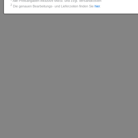
Alle Preisangaben inklusive MwSt. und zzgl. Versandkosten
2
Die genauen Bearbeitungs- und Lieferzeiten finden Sie
hier
.