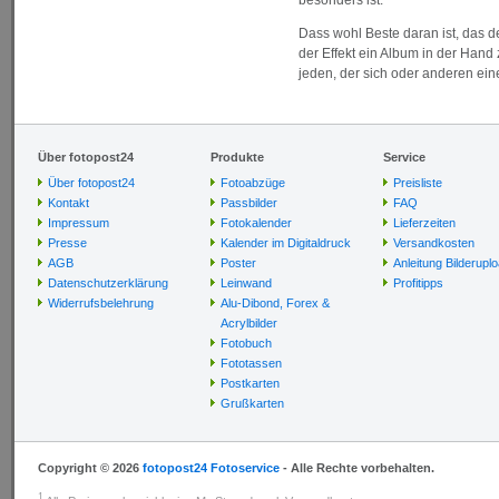
besonders ist.
Dass wohl Beste daran ist, das d
der Effekt ein Album in der Hand 
jeden, der sich oder anderen ei
Über fotopost24
Produkte
Service
Über fotopost24
Fotoabzüge
Preisliste
Kontakt
Passbilder
FAQ
Impressum
Fotokalender
Lieferzeiten
Presse
Kalender im Digitaldruck
Versandkosten
AGB
Poster
Anleitung Bilderupl
Datenschutzerklärung
Leinwand
Profitipps
Widerrufsbelehrung
Alu-Dibond, Forex &
Acrylbilder
Fotobuch
Fototassen
Postkarten
Grußkarten
Copyright © 2026
fotopost24 Fotoservice
- Alle Rechte vorbehalten.
1