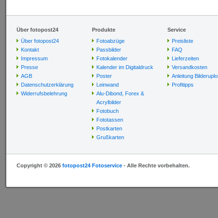
Über fotopost24
Produkte
Service
Über fotopost24
Fotoabzüge
Preisliste
Kontakt
Passbilder
FAQ
Impressum
Fotokalender
Lieferzeiten
Presse
Kalender im Digitaldruck
Versandkosten
AGB
Poster
Anleitung Bilderupl
Datenschutzerklärung
Leinwand
Profitipps
Widerrufsbelehrung
Alu-Dibond, Forex &
Acrylbilder
Fotobuch
Fototassen
Postkarten
Grußkarten
Copyright © 2026
fotopost24 Fotoservice
- Alle Rechte vorbehalten.