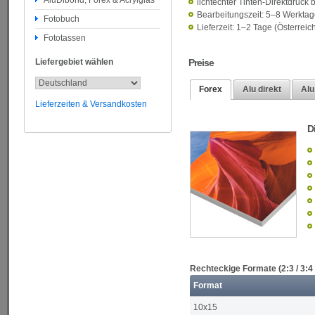
AluDibond, Forex & Acrylglas
lichtechter Tinten-Direktdruck 
Bearbeitungszeit: 5–8 Werkta
Fotobuch
Lieferzeit: 1–2 Tage (Österrei
Fototassen
Liefergebiet wählen
Preise
Forex
Alu direkt
Alu
Lieferzeiten & Versandkosten
D
Rechteckige Formate (2:3 / 3:4 
Format
10x15