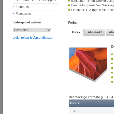
AluDibond, Forex & Acrylglas
lichtechter Tinten-Direktdruck 
Bearbeitungszeit: 5–8 Werkta
Fotobuch
Lieferzeit: 1–2 Tage (Österrei
Fototassen
Liefergebiet wählen
Preise
Forex
Alu direkt
Alu
Lieferzeiten & Versandkosten
D
Rechteckige Formate (2:3 / 3:4 
Format
10x15