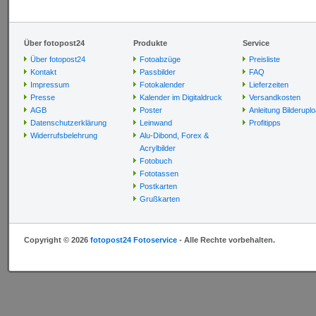
Über fotopost24
Produkte
Service
Über fotopost24
Fotoabzüge
Preisliste
Kontakt
Passbilder
FAQ
Impressum
Fotokalender
Lieferzeiten
Presse
Kalender im Digitaldruck
Versandkosten
AGB
Poster
Anleitung Bilderupl
Datenschutzerklärung
Leinwand
Profitipps
Widerrufsbelehrung
Alu-Dibond, Forex &
Acrylbilder
Fotobuch
Fototassen
Postkarten
Grußkarten
Copyright © 2026
fotopost24 Fotoservice
- Alle Rechte vorbehalten.