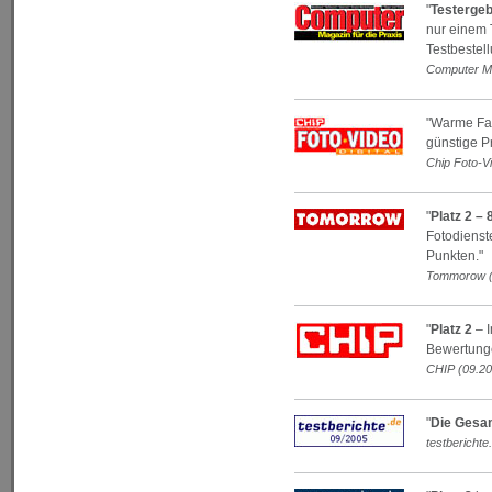
"
Testergeb
nur einem T
Testbestel
Computer Ma
"Warme Fa
günstige P
Chip Foto-Vi
"
Platz 2 –
Fotodienst
Punkten."
Tommorow (
"
Platz 2
– I
Bewertung
CHIP (09.20
"
Die Gesam
testberichte