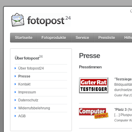
Ü
Presse
24
Über fotopost
Presstimmen
Über fotopost24
Presse
"
Testsiege
Kontakt
Bildqualit
durchsetze
Impressum
Guter Rat (
Datenschutz
Widerrufsbelehrung
"
Platz 3
(No
[…] Pluspu
AGB
Computer K