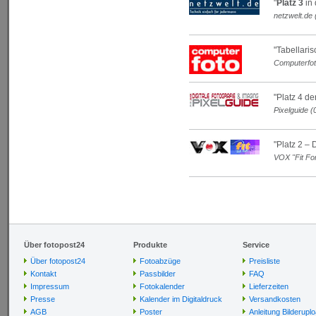
"
Platz 3
in 
netzwelt.de 
"Tabellaris
Computerfot
"Platz 4 d
Pixelguide (
"Platz 2 – 
VOX "Fit Fo
Über fotopost24
Produkte
Service
Über fotopost24
Fotoabzüge
Preisliste
Kontakt
Passbilder
FAQ
Impressum
Fotokalender
Lieferzeiten
Presse
Kalender im Digitaldruck
Versandkosten
AGB
Poster
Anleitung Bilderupl