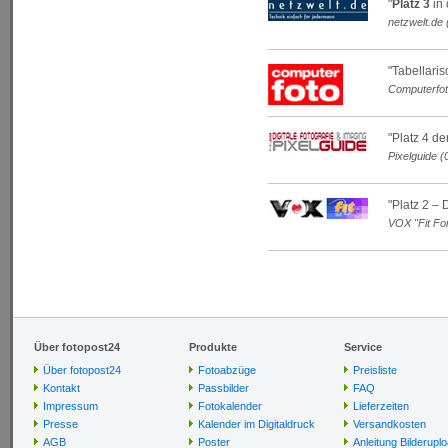
"
Platz 3
in 
netzwelt.de 
"Tabellaris
Computerfot
"Platz 4 d
Pixelguide (
"Platz 2 – 
VOX "Fit Fo
Über fotopost24
Produkte
Service
Über fotopost24
Fotoabzüge
Preisliste
Kontakt
Passbilder
FAQ
Impressum
Fotokalender
Lieferzeiten
Presse
Kalender im Digitaldruck
Versandkosten
AGB
Poster
Anleitung Bilderupl