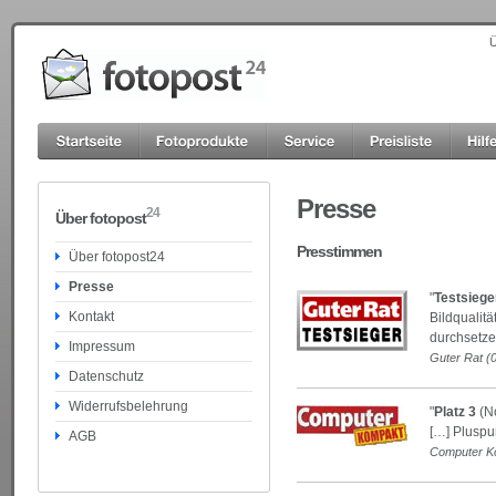
Ü
Presse
24
Über fotopost
Presstimmen
Über fotopost24
Presse
"
Testsiege
Kontakt
Bildqualit
durchsetze
Impressum
Guter Rat (
Datenschutz
Widerrufsbelehrung
"
Platz 3
(No
[…] Pluspu
AGB
Computer K