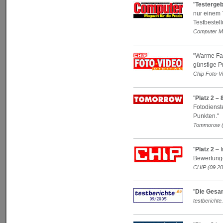
"
Testergeb
nur einem T
Testbestel
Computer Ma
"Warme Fa
günstige P
Chip Foto-Vi
"
Platz 2 –
Fotodienst
Punkten."
Tommorow (
"
Platz 2
– I
Bewertung
CHIP (09.20
"
Die Gesam
testberichte