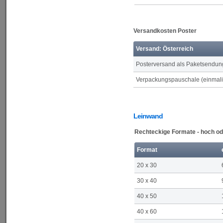
Versandkosten Poster
Versand: Österreich
Posterversand als Paketsendun
Verpackungspauschale (einmalig
Leinwand
Rechteckige Formate - hoch od
Format
20 x 30
30 x 40
40 x 50
40 x 60