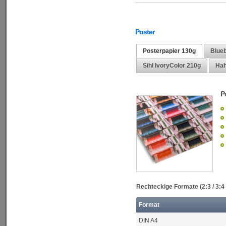
Poster
Posterpapier 130g
Blueb
Sihl IvoryColor 210g
Hah
P
Rechteckige Formate (2:3 / 3:4 
Format
DIN A4