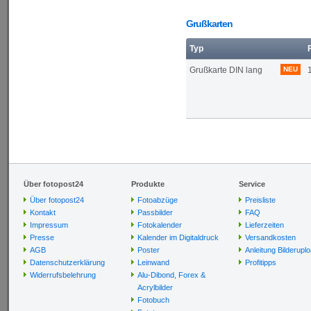
Grußkarten
Typ
Grußkarte DIN lang
NEU
Über fotopost24
Produkte
Service
Über fotopost24
Fotoabzüge
Preisliste
Kontakt
Passbilder
FAQ
Impressum
Fotokalender
Lieferzeiten
Presse
Kalender im Digitaldruck
Versandkosten
AGB
Poster
Anleitung Bilderupl
Datenschutzerklärung
Leinwand
Profitipps
Widerrufsbelehrung
Alu-Dibond, Forex &
Acrylbilder
Fotobuch