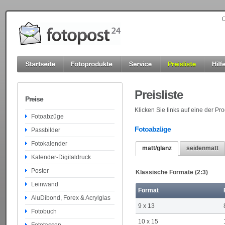
Ü
Preisliste
Preise
Klicken Sie links auf eine der P
Fotoabzüge
Fotoabzüge
Passbilder
Fotokalender
matt/glanz
seidenmatt
Kalender-Digitaldruck
Poster
Klassische Formate (2:3)
Leinwand
Format
AluDibond, Forex & Acrylglas
9 x 13
Fotobuch
10 x 15