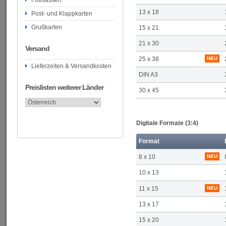
Fototassen
13 x 18
Post- und Klappkarten
Grußkarten
15 x 21
21 x 30
Versand
25 x 38
NEU
Lieferzeiten & Versandkosten
DIN A3
Preislisten weiterer Länder
30 x 45
Digitale Formate (3:4)
Format
8 x 10
NEU
10 x 13
11 x 15
NEU
13 x 17
15 x 20