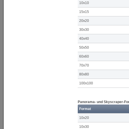
10x10
15x15
20x20
30x30
40x40
50x50
60x60
70x70
80x80
100x100
Panorama- und Skyscraper-Form
Format
10x20
10x30