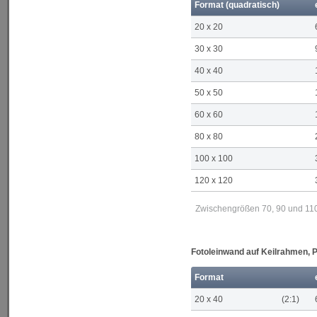
Format (quadratisch)
20 x 20
30 x 30
40 x 40
50 x 50
60 x 60
80 x 80
100 x 100
120 x 120
Zwischengrößen 70, 90 und 110 
Fotoleinwand auf Keilrahmen,
Format
20 x 40
(2:1)