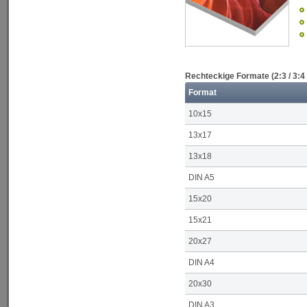
Rechteckige Formate (2:3 / 3:4 
Format
10x15
13x17
13x18
DIN A5
15x20
15x21
20x27
DIN A4
20x30
DIN A3