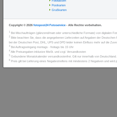
Fototassen
Postkarten
Grußkarten
Copyright © 2026
fotopost24 Fotoservice
- Alle Rechte vorbehalten.
1
Bei Mischaufträgen (glänzend/matt oder unterschiedliche Formate) von digitalen Fot
2
Bitte beachten Sie, dass die angegebenen Lieferzeiten auf Angaben der Deutsche
bei der Deutschen Post, DHL, UPS und DPD leider keinen Einfluss mehr auf die Zuverl
3
Bei Auftragseingang montags - freitags bis 15 Uhr
4
Alle Preisangaben inklusive MwSt. und zzgl. Versandkosten
5
Gebundene Monatskalender versandkostenfrei. Gilt nur innerhalb von Deutschland.
6
Preis gilt bei Lieferung eines Negativstreifens mit mindestens 2 Negativen und wird