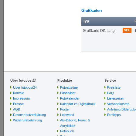
Grußkarten
Typ
Grußkarte DIN lang
NEU
Über fotopost24
Produkte
Service
Über fotopost24
Fotoabzüge
Preisliste
Kontakt
Passbilder
FAQ
Impressum
Fotokalender
Lieferzeiten
Presse
Kalender im Digitaldruck
Versandkosten
AGB
Poster
Anleitung Bilderupl
Datenschutzerklärung
Leinwand
Profitipps
Widerrufsbelehrung
Alu-Dibond, Forex &
Acrylbilder
Fotobuch