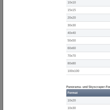
10x10
15x15
20x20
30x30
40x40
50x50
60x60
70x70
80x80
100x100
Panorama- und Skyscraper-Form
Format
10x20
10x30