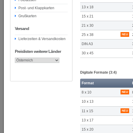
Fototassen
13 x 18
Post- und Klappkarten
Grußkarten
15 x 21
21 x 30
Versand
25 x 38
NEU
Lieferzeiten & Versandkosten
DIN A3
Preislisten weiterer Länder
30 x 45
Digitale Formate (3:4)
Format
8 x 10
NEU
10 x 13
11 x 15
NEU
13 x 17
15 x 20