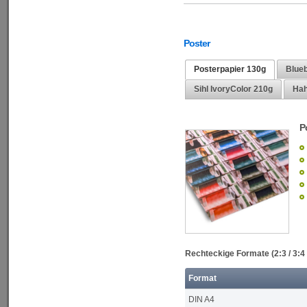
Poster
Posterpapier 130g
Blueb
Sihl IvoryColor 210g
Hah
P
Rechteckige Formate (2:3 / 3:4 
Format
DIN A4