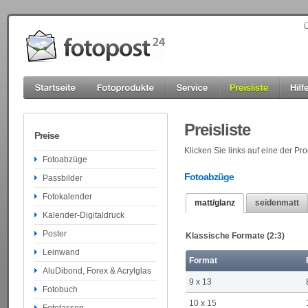
Ü
Preisliste
Preise
Klicken Sie links auf eine der P
Fotoabzüge
Fotoabzüge
Passbilder
Fotokalender
matt/glanz
seidenmatt
Kalender-Digitaldruck
Poster
Klassische Formate (2:3)
Leinwand
Format
AluDibond, Forex & Acrylglas
9 x 13
Fotobuch
10 x 15