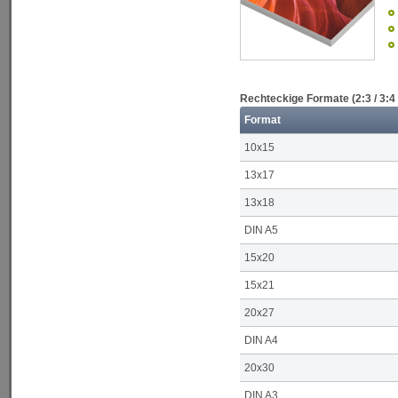
Rechteckige Formate (2:3 / 3:4 
Format
10x15
13x17
13x18
DIN A5
15x20
15x21
20x27
DIN A4
20x30
DIN A3