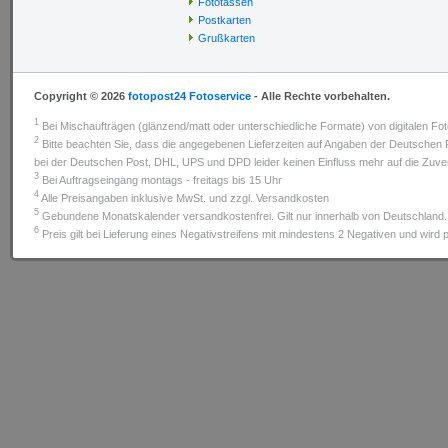
Fototassen
Postkarten
Grußkarten
Copyright © 2026
fotopost24 Fotoservice
- Alle Rechte vorbehalten.
1
Bei Mischaufträgen (glänzend/matt oder unterschiedliche Formate) von digitalen Fot
2
Bitte beachten Sie, dass die angegebenen Lieferzeiten auf Angaben der Deutsche
bei der Deutschen Post, DHL, UPS und DPD leider keinen Einfluss mehr auf die Zuverl
3
Bei Auftragseingang montags - freitags bis 15 Uhr
4
Alle Preisangaben inklusive MwSt. und zzgl. Versandkosten
5
Gebundene Monatskalender versandkostenfrei. Gilt nur innerhalb von Deutschland.
6
Preis gilt bei Lieferung eines Negativstreifens mit mindestens 2 Negativen und wird