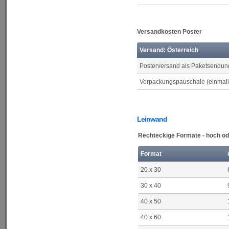
Versandkosten Poster
Versand: Österreich
Posterversand als Paketsendun
Verpackungspauschale (einmalig
Leinwand
Rechteckige Formate - hoch od
Format
20 x 30
30 x 40
40 x 50
40 x 60