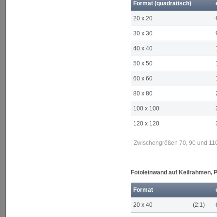
Format (quadratisch)
20 x 20
30 x 30
40 x 40
50 x 50
60 x 60
80 x 80
100 x 100
120 x 120
Zwischengrößen 70, 90 und 110 
Fotoleinwand auf Keilrahmen,
Format
20 x 40
(2:1)