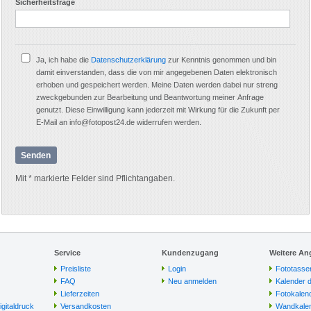
*
Sicherheitsfrage
Ja, ich habe die
Datenschutzerklärung
zur Kenntnis genommen und bin
damit einverstanden, dass die von mir angegebenen Daten elektronisch
erhoben und gespeichert werden. Meine Daten werden dabei nur streng
zweckgebunden zur Bearbeitung und Beantwortung meiner Anfrage
genutzt. Diese Einwilligung kann jederzeit mit Wirkung für die Zukunft per
E-Mail an info@fotopost24.de widerrufen werden.
Senden
Mit * markierte Felder sind Pflichtangaben.
Service
Kundenzugang
Weitere An
Preisliste
Login
Fototasse
FAQ
Neu anmelden
Kalender 
Lieferzeiten
Fotokalen
igitaldruck
Versandkosten
Wandkalen