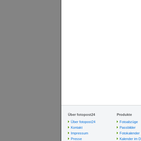
Über fotopost24
Produkte
Über fotopost24
Fotoabzüge
Kontakt
Passbilder
Impressum
Fotokalender
Presse
Kalender im D