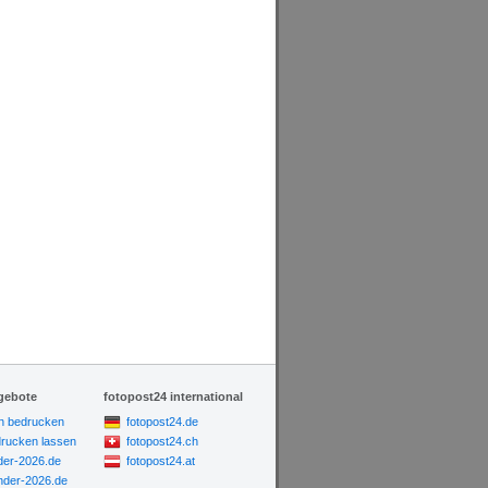
gebote
fotopost24 international
n bedrucken
fotopost24.de
drucken lassen
fotopost24.ch
der-2026.de
fotopost24.at
der-2026.de