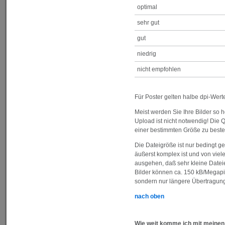
optimal
sehr gut
gut
niedrig
nicht empfohlen
Für Poster gelten halbe dpi-Werte
Meist werden Sie Ihre Bilder so 
Upload ist nicht notwendig! Die Q
einer bestimmten Größe zu beste
Die Dateigröße ist nur bedingt 
äußerst komplex ist und von viel
ausgehen, daß sehr kleine Dateie
Bilder können ca. 150 kB/Megapi
sondern nur längere Übertragung
nach oben
Wie weit komme ich mit meinen