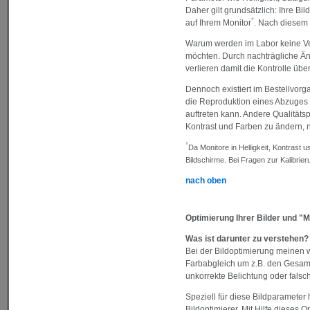
Daher gilt grundsätzlich: Ihre Bi
*
auf Ihrem Monitor
. Nach diesem 
Warum werden im Labor keine Ve
möchten. Durch nachträgliche Än
verlieren damit die Kontrolle über 
Dennoch existiert im Bestellvorga
die Reproduktion eines Abzuges b
auftreten kann. Andere Qualitäts
Kontrast und Farben zu ändern, 
*
Da Monitore in Helligkeit, Kontrast u
Bildschirme. Bei Fragen zur Kalibrier
nach oben
Optimierung Ihrer Bilder und "
Was ist darunter zu verstehen?
Bei der Bildoptimierung meinen w
Farbabgleich um z.B. den Gesamt
unkorrekte Belichtung oder fals
Speziell für diese Bildparameter
Bildoptimierer. Mit Hilfe dieses 