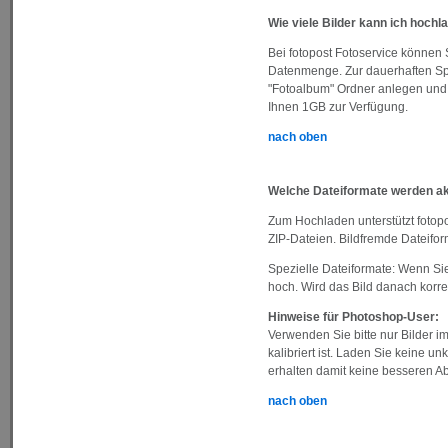
Wie viele Bilder kann ich hochl
Bei fotopost Fotoservice können 
Datenmenge. Zur dauerhaften Spe
"Fotoalbum" Ordner anlegen und 
Ihnen 1GB zur Verfügung.
nach oben
Welche Dateiformate werden ak
Zum Hochladen unterstützt fotopo
ZIP-Dateien. Bildfremde Dateifo
Spezielle Dateiformate: Wenn Sie 
hoch. Wird das Bild danach korr
Hinweise für Photoshop-User:
Verwenden Sie bitte nur Bilder 
kalibriert ist. Laden Sie keine u
erhalten damit keine besseren A
nach oben