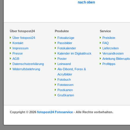
nach oben
Über fotopost24
Produkte
Service
Über fotopost24
Fotoabzüge
Preisliste
Kontakt
Passbilder
FAQ
Impressum
Fotokalender
Lieferzeiten
Presse
Kalender im Digitaldruck
Versandkosten
AGB
Poster
Anleitung Bilderupl
Datenschutzerklärung
Leinwand
Profitipps
Widerrufsbelehrung
Alu-Dibond, Forex &
Acrylbilder
Fotobuch
Fototassen
Postkarten
Grußkarten
Copyright © 2026
fotopost24 Fotoservice
- Alle Rechte vorbehalten.