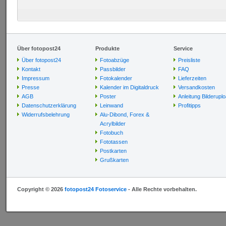
Über fotopost24
Produkte
Service
Über fotopost24
Fotoabzüge
Preisliste
Kontakt
Passbilder
FAQ
Impressum
Fotokalender
Lieferzeiten
Presse
Kalender im Digitaldruck
Versandkosten
AGB
Poster
Anleitung Bilderupl
Datenschutzerklärung
Leinwand
Profitipps
Widerrufsbelehrung
Alu-Dibond, Forex &
Acrylbilder
Fotobuch
Fototassen
Postkarten
Grußkarten
Copyright © 2026
fotopost24 Fotoservice
- Alle Rechte vorbehalten.