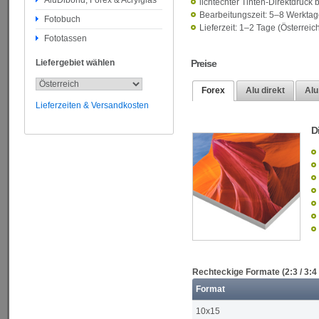
AluDibond, Forex & Acrylglas
lichtechter Tinten-Direktdruck 
Bearbeitungszeit: 5–8 Werkta
Fotobuch
Lieferzeit: 1–2 Tage (Österrei
Fototassen
Liefergebiet wählen
Preise
Forex
Alu direkt
Alu
Lieferzeiten & Versandkosten
D
Rechteckige Formate (2:3 / 3:4 
Format
10x15