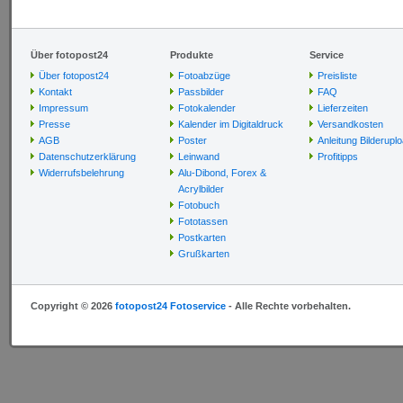
Über fotopost24
Produkte
Service
Über fotopost24
Fotoabzüge
Preisliste
Kontakt
Passbilder
FAQ
Impressum
Fotokalender
Lieferzeiten
Presse
Kalender im Digitaldruck
Versandkosten
AGB
Poster
Anleitung Bilderupl
Datenschutzerklärung
Leinwand
Profitipps
Widerrufsbelehrung
Alu-Dibond, Forex &
Acrylbilder
Fotobuch
Fototassen
Postkarten
Grußkarten
Copyright © 2026
fotopost24 Fotoservice
- Alle Rechte vorbehalten.