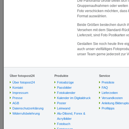
Die Panorama Größe bietet sich im
Gruppenaufnahmen oder weiten L
Foto verschicken möchten, dass 
Format auswählen.
Beide Größen bestechen durch ihre
Versehen mit dem Standard-Rückse
Lieferzeit, sind Foto Postkarten 
Gestalten Sie noch heute Ihre e
auch unser vielfältiges Fotoprod
unser Team gerne jederzeit zur 
Über fotopost24
Produkte
Service
Über fotopost24
Fotoabzüge
Preisliste
Kontakt
Passbilder
FAQ
Impressum
Fotokalender
Lieferzeiten
Presse
Kalender im Digitaldruck
Versandkosten
AGB
Poster
Anleitung Bilderupl
Datenschutzerklärung
Leinwand
Profitipps
Widerrufsbelehrung
Alu-Dibond, Forex &
Acrylbilder
Fotobuch