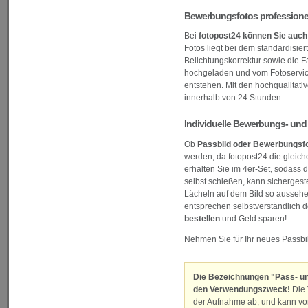
Bewerbungsfotos professionell
Bei
fotopost24 können Sie auch
Fotos liegt bei dem standardisie
Belichtungskorrektur sowie die F
hochgeladen und vom Fotoservic
entstehen. Mit den hochqualitativ
innerhalb von 24 Stunden.
Individuelle Bewerbungs- und P
Ob
Passbild oder Bewerbungsfot
werden, da fotopost24 die gleich
erhalten Sie im 4er-Set, sodass 
selbst schießen, kann sichergest
Lächeln auf dem Bild so aussehen
entsprechen selbstverständlich d
bestellen
und Geld sparen!
Nehmen Sie für Ihr neues Passbil
Die Bezeichnungen "Pass- und
den Verwendungszweck!
Die 
der Aufnahme ab, und kann von