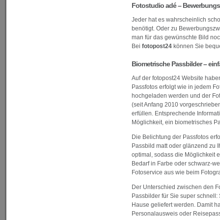
Fotostudio adé – Bewerbungs- 
Jeder hat es wahrscheinlich scho
benötigt. Oder zu Bewerbungszwe
man für das gewünschte Bild noc
Bei
fotopost24
können Sie bequ
Biometrische Passbilder – einf
Auf der fotopost24 Website haben
Passfotos erfolgt wie in jedem F
hochgeladen werden und der Foto
(seit Anfang 2010 vorgeschrieben
erfüllen. Entsprechende Informa
Möglichkeit, ein biometrisches P
Die Belichtung der Passfotos erfo
Passbild matt oder glänzend zu I
optimal, sodass die Möglichkeit
Bedarf in Farbe oder schwarz-wei
Fotoservice aus wie beim Fotogr
Der Unterschied zwischen den Foto
Passbilder für Sie super schnell
Hause geliefert werden. Damit h
Personalausweis oder Reisepass