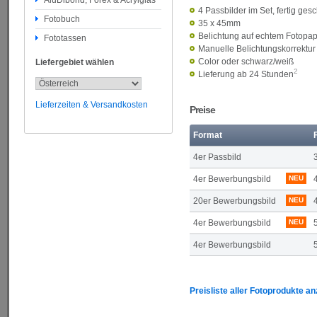
AluDibond, Forex & Acrylglas
4 Passbilder im Set, fertig gesc
Fotobuch
35 x 45mm
Belichtung auf echtem Fotopapi
Fototassen
Manuelle Belichtungskorrektur 
Color oder schwarz/weiß
Liefergebiet wählen
2
Lieferung ab 24 Stunden
Lieferzeiten & Versandkosten
Preise
Format
4er Passbild
4er Bewerbungsbild
NEU
20er Bewerbungsbild
NEU
4er Bewerbungsbild
NEU
4er Bewerbungsbild
Preisliste aller Fotoprodukte a