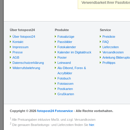
Verwendbarkeit Ihrer Passfotos
Über fotopost24
Produkte
Service
Über fotopost24
Fotoabzüge
Preisliste
Kontakt
Passbilder
FAQ
Impressum
Fotokalender
Lieferzeiten
Presse
Kalender im Digitaldruck
Versandkosten
AGB
Poster
Anleitung Bilderupl
Datenschutzerklärung
Leinwand
Profitipps
Widerrufsbelehrung
Alu-Dibond, Forex &
Acrylbilder
Fotobuch
Fototassen
Postkarten
Grußkarten
Copyright © 2026
fotopost24 Fotoservice
- Alle Rechte vorbehalten.
1
Alle Preisangaben inklusive MwSt. und zzgl. Versandkosten
2
Die genauen Bearbeitungs- und Lieferzeiten finden Sie
hier
.